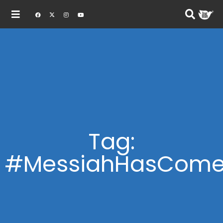
Tag:
#MessiahHasCom