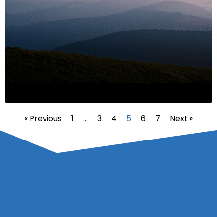
« Previous
1
…
3
4
5
6
7
Next »