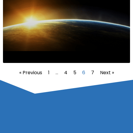
« Previous
1
…
4
5
6
7
Next »